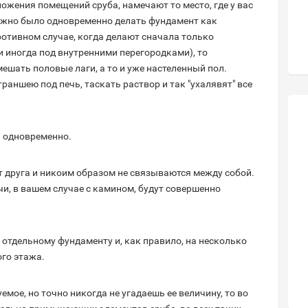
ожения помещений сруба, намечают то место, где у вас
ожно было одновременно делать фундамент как
противном случае, когда делают сначала только
 иногда под внутренними перегородками), то
шать половые лаги, а то и уже настеленный пол.
аншею под печь, таскать раствор и так "ухалявят" все
 одновременно.
т друга и никоим образом не связываются между собой.
чи, в вашем случае с камином, будут совершенно
 отдельному фундаменту и, как правило, на несколько
го этажа.
емое, но точно никогда не угадаешь ее величину, то во