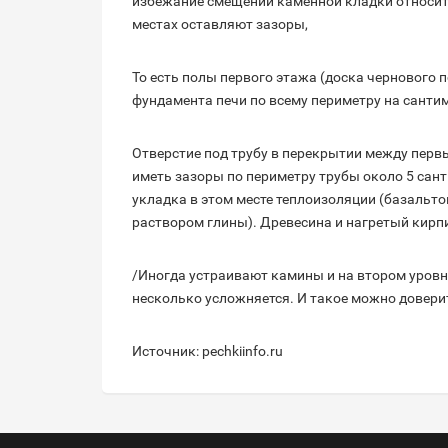
избежание смещений каменной кладки относит
местах оставляют зазоры,
То есть полы первого этажа (доска чернового 
фундамента печи по всему периметру на санти
Отверстие под трубу в перекрытии между пе
иметь зазоры по периметру трубы около 5 сан
укладка в этом месте теплоизоляции (базальто
раствором глины). Древесина и нагретый кирп
/Иногда устраивают камины и на втором уровне
несколько усложняется. И такое можно довер
Источник: pechkiinfo.ru