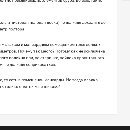
ельно примыкающих элементов сруба, во всех таких
пола и чистовая половая доска) не должны доходить до
метр-полтора.
рвым этажом и мансардным помещением тоже должны
тиметров. Почему так много? Потому как не исключена
вого волокна или, по старинке, войлока пропитанного
ич не должны соприкасаться.
, то есть в помещении мансарды. Но тогда кладка
ить только опытным печникам./