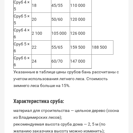
Сруб 4 ×
18
45/55
110 000
5
Сруб 5 ×
20
50/60
120 000
5
Сруб 4 ×
2 100
105 000
126 000
6
Сруб 5 ×
22
55/65
159 500
188 500
6
Сруб 6 ×
24
60/70
147 000
6
Указанные в таблице цены срубов бань рассчитаны с
учетом использования летнего леса. Стоимость
зимнего леса больше на 15%.
Характеристика сруба:
материал для строительства — цельное дерево (сосна
из Владимирских лесов);
рекомендуемая высота сруба дома — 2, 5 м (по
желанию заказчика высоту можно изменить);