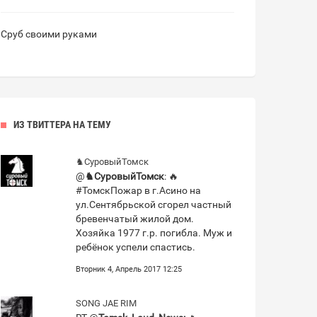
Сруб своими руками
ИЗ ТВИТТЕРА НА ТЕМУ
♞СуровыйТомск
@
♞СуровыйТомск
: 🔥
#ТомскПожар в г.Асино на
ул.Сентябрьской сгорел частный
бревенчатый жилой дом.
Хозяйка 1977 г.р. погибла. Муж и
ребёнок успели спастись.
Вторник 4, Апрель 2017 12:25
SONG JAE RIM